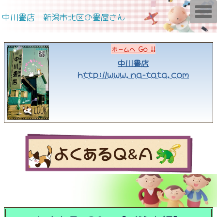
T
中川畳店｜新潟市北区の畳屋さん
o
g
g
l
e
ホームへ Go !!
n
a
中川畳店
v
http://www.na-tata.com
i
g
a
t
i
o
n