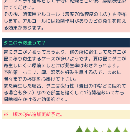
アコンドライ運転をして十分に乾燥させた後、掃除機を掛
けてください。
その後、消毒用アルコール（濃度70%程度のもの）を塗布
します。アルコールには殺菌作用がありカビの発生を抑え
る効果があります。
ダニの予防法って？
畳にダニがいるって言うより、他の所に寄生してたダニが
畳に移り寄生するケースが多いようです。要は畳にダニが
寄生しにくい環境にしとけば発生率はおさえられます。
予防策・ホコリ、塵、湿気を好み生息するので、まめに
隅々までの掃除を心掛けて下さい。
また発生した場合、ダニは夜行性（畳目の中などに隠れて
る場合も多い）なので部屋を暗くして1時間程おいてから
掃除機をかけると効果的です。
※ 順次Q&A追加更新予定。