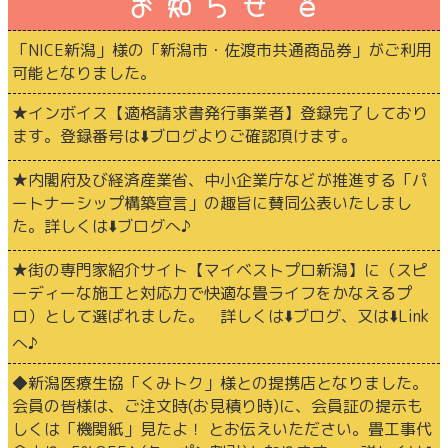
お 知 ら せ ё
「NICE新潟」様の「新潟市・佐渡市共通商品券」がご利用
可能となりました。
★インボイス【適格請求書発行事業者】登録完了しており
ます。登録番号は⬇️ブログよりご確認頂けます。
★内閣府及び経済産業省、中小企業庁などが推進する「パ
ートナーシップ構築宣言」の趣旨に賛同公表いたしまし
た。詳しくは⬇️ブログへ♪
★街の専門家紹介サイト【マイベストプロ新潟】に（スピ
ーディーな施工と対応力で快適な畳ライフをかなえるプ
ロ）として選ばれました。 詳しくは⬇️ブログ、又は⬇️Link
へ♪
◆新潟医療生協「くみトク」様との提携店となりました。
会員の皆様は、ご注文時(お見積り時)に、会員証の提示も
しくは「機関紙」見たよ！ とお伝えいたださい。畳工事代