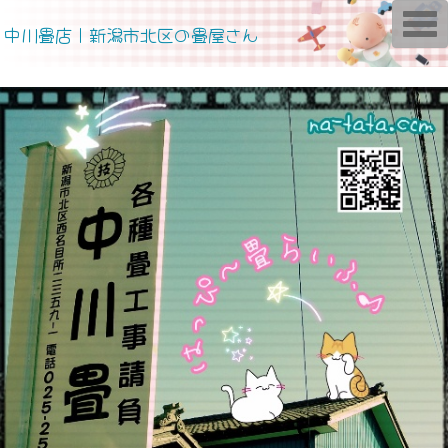
T
中川畳店｜新潟市北区の畳屋さん
o
g
g
l
e
n
a
v
i
g
a
t
i
o
n