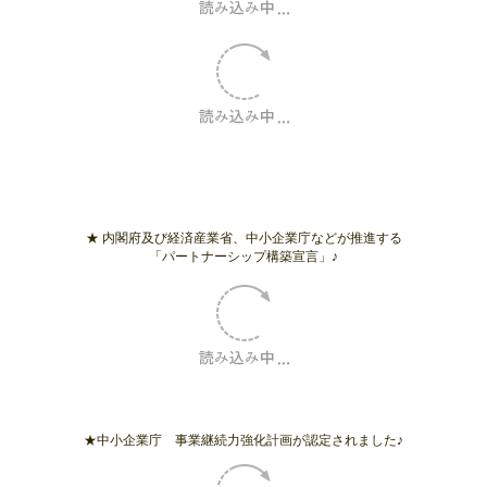
★「福利厚生クラブ（リロクラブ）」様と業務提携しております。
会員の皆さまはご注文、ご相談時に一言お伝えください。
★ 内閣府及び経済産業省、中小企業庁などが推進する
「パートナーシップ構築宣言」♪